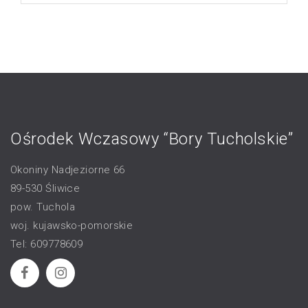
Ośrodek Wczasowy “Bory Tucholskie”
Okoniny Nadjeziorne 66
89-530 Śliwice
pow. Tuchola
woj. kujawsko-pomorskie
Tel: 609778609