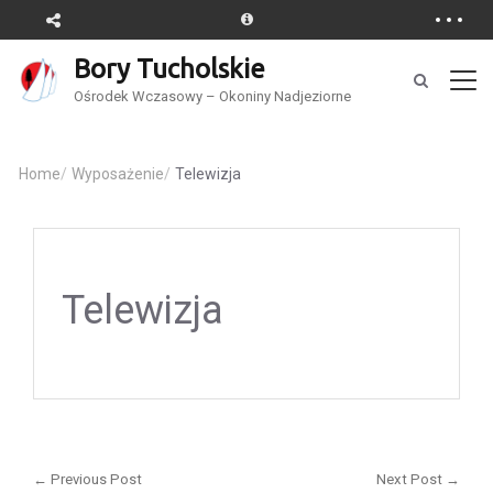
Bory Tucholskie
Ośrodek Wczasowy – Okoniny Nadjeziorne
Home
/
Wyposażenie
/
Telewizja
Telewizja
Nawigacja
wpisu
← Previous Post
Next Post →