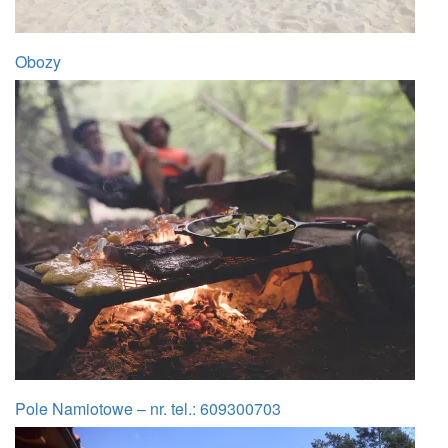
Obozy
Pole Namiotowe – nr. tel.: 609300703