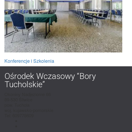
Konferencje i Szkolenia
Ośrodek Wczasowy “Bory
Tucholskie”
Okoniny Nadjeziorne 66
89-530 Śliwice
pow. Tuchola
woj. kujawsko-pomorskie
Tel: 609778609