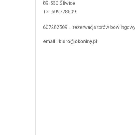
89-530 Śliwice
Tel. 609778609
607282509 – rezerwacja torów bowlingow
email : biuro@okoniny.pl