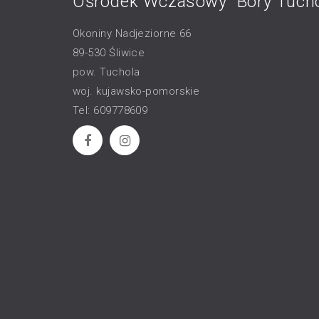
Ośrodek Wczasowy “Bory Tucho
Okoniny Nadjeziorne 66
89-530 Śliwice
pow. Tuchola
woj. kujawsko-pomorskie
Tel: 609778609