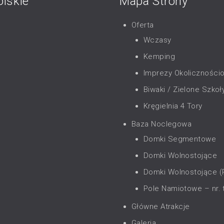
lskie”
Mapa Strony
Oferta
Wczasy
Kemping
Imprezy Okoliczności
Biwaki / Zielone Szkoł
Kręgielnia 4 Tory
Baza Noclegowa
Domki Segmentowe
Domki Wolnostojące
Domki Wolnostojące 
Pole Namiotowe – nr. 
Główne Atrakcje
Galeria