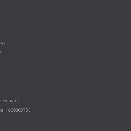
owe
y
(Premium)
tel.: 609300703