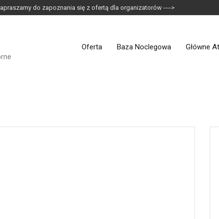
apraszamy do zapoznania się z ofertą dla organizatorów ---->
Oferta
Baza Noclegowa
Główne At
orne