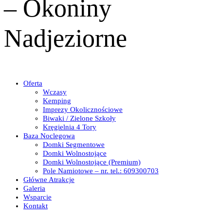
– Okoniny
Nadjeziorne
Oferta
Wczasy
Kemping
Imprezy Okolicznościowe
Biwaki / Zielone Szkoły
Kręgielnia 4 Tory
Baza Noclegowa
Domki Segmentowe
Domki Wolnostojące
Domki Wolnostojące (Premium)
Pole Namiotowe – nr. tel.: 609300703
Główne Atrakcje
Galeria
Wsparcie
Kontakt