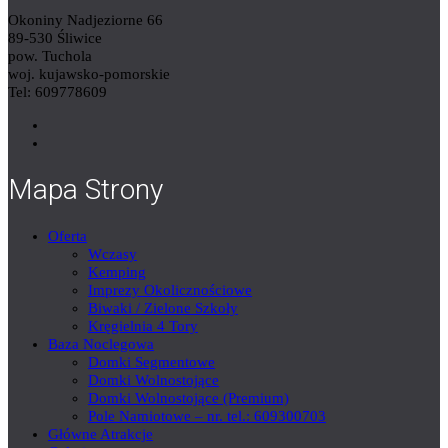
Okoniny Nadjeziorne 66
89-530 Śliwice
pow. Tuchola
woj. kujawsko-pomorskie
Tel: 609778609
Mapa Strony
Oferta
Wczasy
Kemping
Imprezy Okolicznościowe
Biwaki / Zielone Szkoły
Kręgielnia 4 Tory
Baza Noclegowa
Domki Segmentowe
Domki Wolnostojące
Domki Wolnostojące (Premium)
Pole Namiotowe – nr. tel.: 609300703
Główne Atrakcje