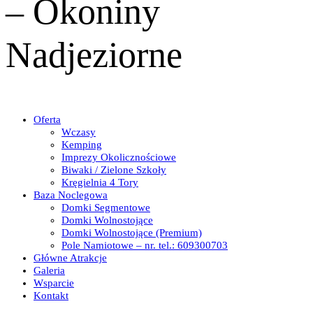
– Okoniny
Nadjeziorne
Oferta
Wczasy
Kemping
Imprezy Okolicznościowe
Biwaki / Zielone Szkoły
Kręgielnia 4 Tory
Baza Noclegowa
Domki Segmentowe
Domki Wolnostojące
Domki Wolnostojące (Premium)
Pole Namiotowe – nr. tel.: 609300703
Główne Atrakcje
Galeria
Wsparcie
Kontakt