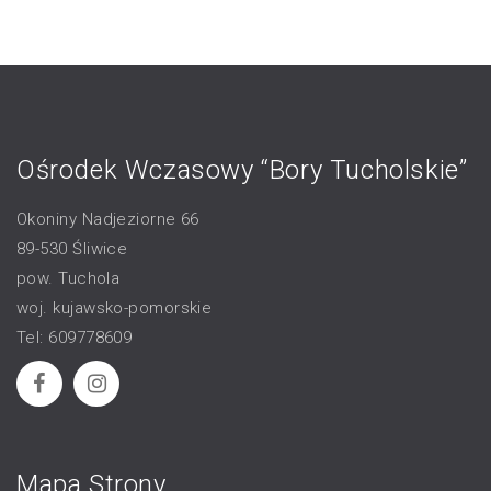
Ośrodek Wczasowy “Bory Tucholskie”
Okoniny Nadjeziorne 66
89-530 Śliwice
pow. Tuchola
woj. kujawsko-pomorskie
Tel: 609778609
Mapa Strony