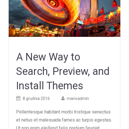
A New Way to
Search, Preview, and
Install Themes
Posted
Posted
8 grudnia 2016
marioadmin
on
author
Pellentesque habitant morbi tristique senectus
et netus et malesuada fames ac turpis egestas.
Ut non enim eleifend felis pretium feugiat.