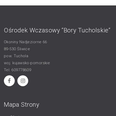
Ośrodek Wczasowy “Bory Tucholskie”
Okoniny Nadjeziorne 66
89-530 Śliwice
pow. Tuchola
woj. kujawsko-pomorskie
Tel: 609778609
Mapa Strony