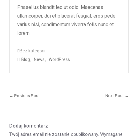
Phasellus blandit leo ut odio. Maecenas
ullamcorper, dui et placerat feugiat, eros pede
varius nisi, condimentum viverra felis nunc et
lorem.
Bez kategorii
Blog
,
News
,
WordPress
Nawigacja
wpisu
← Previous Post
Next Post →
Previous
Next
post:
post
Dodaj komentarz
Twój adres email nie zostanie opublikowany.
Wymagane