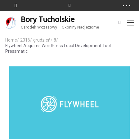
Bory Tucholskie
Ośrodek Wczasowy – Okoniny Nadjeziorne
Home
/
2016
/
grudzień
/
8
/
Flywheel Acquires WordPress Local Development Tool
Pressmatic