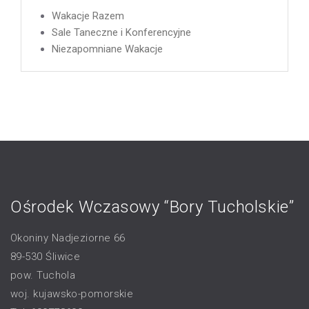
Wakacje Razem
Sale Taneczne i Konferencyjne
Niezapomniane Wakacje
Ośrodek Wczasowy “Bory Tucholskie”
Okoniny Nadjeziorne 66
89-530 Śliwice
pow. Tuchola
woj. kujawsko-pomorskie