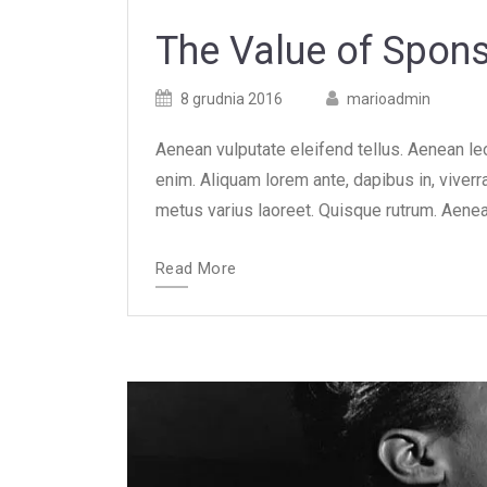
The Value of Spon
Posted
Posted
8 grudnia 2016
marioadmin
on
author
Aenean vulputate eleifend tellus. Aenean leo 
enim. Aliquam lorem ante, dapibus in, viverra 
metus varius laoreet. Quisque rutrum. Aenean 
Read More