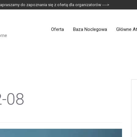
apraszamy do zapoznania się z ofertą dla organizatorów ---->
Oferta
Baza Noclegowa
Główne At
orne
2-08