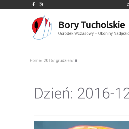
Z
Bory Tucholskie
Ośrodek Wczasowy – Okoniny Nadjezi
Home
/
2016
/
grudzień
/
8
Dzień:
2016-1