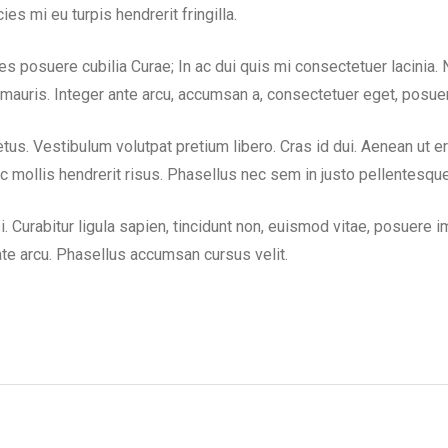
s mi eu turpis hendrerit fringilla.
es posuere cubilia Curae; In ac dui quis mi consectetuer lacinia. N
 mauris. Integer ante arcu, accumsan a, consectetuer eget, posuer
Vestibulum volutpat pretium libero. Cras id dui. Aenean ut eros 
 mollis hendrerit risus. Phasellus nec sem in justo pellentesque 
isi. Curabitur ligula sapien, tincidunt non, euismod vitae, posue
te arcu. Phasellus accumsan cursus velit.