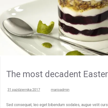
The most decadent Easter
Posted
Posted
31 października 2017
marioadmin
on
author
Sed consequat, leo eget bibendum sodales, augue velit cursu