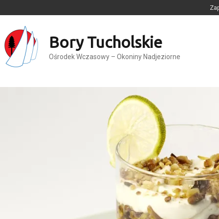
Zap
Bory Tucholskie
Ośrodek Wczasowy – Okoniny Nadjeziorne
Home
/
2017
/
październik
/
31
/
The most decadent Easter desserts