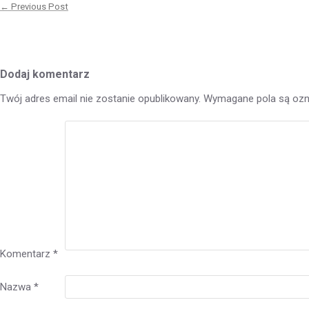
wpisu
← Previous Post
Previous
post:
Dodaj komentarz
Twój adres email nie zostanie opublikowany.
Wymagane pola są oz
Komentarz
*
Nazwa
*