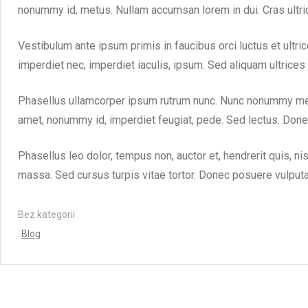
nonummy id, metus. Nullam accumsan lorem in dui. Cras ultricie
Vestibulum ante ipsum primis in faucibus orci luctus et ultric
imperdiet nec, imperdiet iaculis, ipsum. Sed aliquam ultrices
Phasellus ullamcorper ipsum rutrum nunc. Nunc nonummy metus. 
amet, nonummy id, imperdiet feugiat, pede. Sed lectus. Donec
Phasellus leo dolor, tempus non, auctor et, hendrerit quis, n
massa. Sed cursus turpis vitae tortor. Donec posuere vulputa
Bez kategorii
Blog
Nawigacja