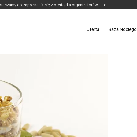
raszamy do zapoznania się z ofertą dla organizatorów ---->
Oferta
Baza Nocleg