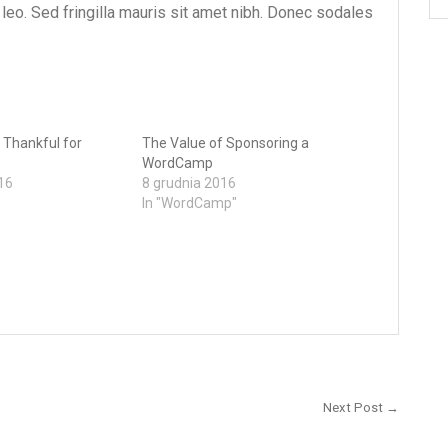
 leo. Sed fringilla mauris sit amet nibh. Donec sodales
 Thankful for
The Value of Sponsoring a
WordCamp
16
8 grudnia 2016
In "WordCamp"
Next Post →
Next
post: