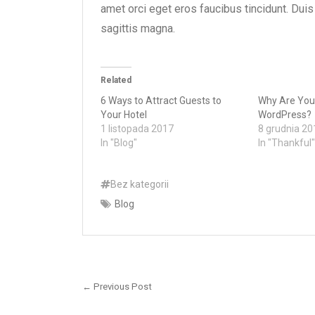
amet orci eget eros faucibus tincidunt. Duis
sagittis magna.
Related
6 Ways to Attract Guests to
Why Are You
Your Hotel
WordPress?
1 listopada 2017
8 grudnia 20
In "Blog"
In "Thankful"
Bez kategorii
Blog
Nawigacja
wpisu
← Previous Post
Previous
post: