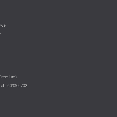
owe
y
(Premium)
tel.: 609300703