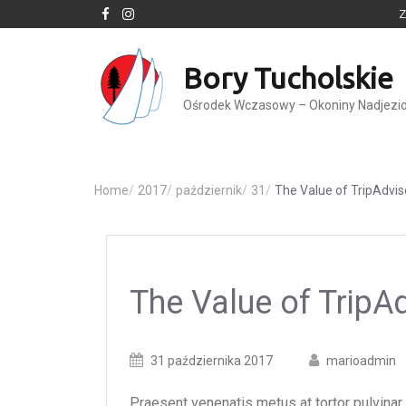
Z
Bory Tucholskie
Ośrodek Wczasowy – Okoniny Nadjezi
Home
/
2017
/
październik
/
31
/
The Value of TripAdvi
The Value of TripA
Posted
Posted
31 października 2017
marioadmin
on
author
Praesent venenatis metus at tortor pulvinar