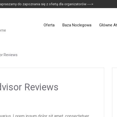
apraszamy do zapoznania się z ofertą dla organizatorów ---->
Oferta
Baza Noclegowa
Główne At
orne
sor Reviews
dvisor Reviews
 varius. Lorem ipsum dolor sit amet, consectetuer