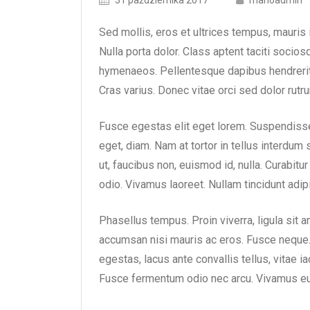
31 października 2017
marioadmin
on
author
Sed mollis, eros et ultrices tempus, mauris 
Nulla porta dolor. Class aptent taciti socios
hymenaeos. Pellentesque dapibus hendrerit t
Cras varius. Donec vitae orci sed dolor rutru
Fusce egestas elit eget lorem. Suspendisse
eget, diam. Nam at tortor in tellus interdum 
ut, faucibus non, euismod id, nulla. Curabitu
odio. Vivamus laoreet. Nullam tincidunt adip
Phasellus tempus. Proin viverra, ligula sit a
accumsan nisi mauris ac eros. Fusce neque
egestas, lacus ante convallis tellus, vitae iac
Fusce fermentum odio nec arcu. Vivamus e