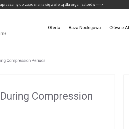
apraszamy do zapoznania się z ofertą dla organizatorów ---->
Oferta
Baza Noclegowa
Główne At
orne
ing Compression Periods
During Compression