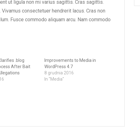
ent ut ligula non mi varius sagittis. Cras sagittis.
 Vivamus consectetuer hendrerit lacus. Cras non
tibulum. Fusce commodo aliquam arcu. Nam commodo
arifies .blog
Improvements to Media in
cess After Bait
WordPress 4.7
llegations
8 grudnia 2016
16
In "Media"