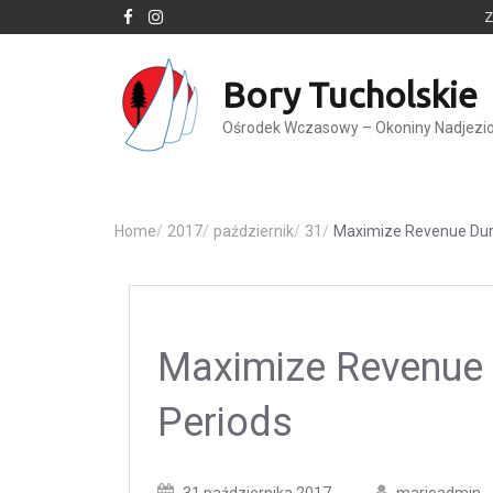
Z
Bory Tucholskie
Ośrodek Wczasowy – Okoniny Nadjezi
Home
/
2017
/
październik
/
31
/
Maximize Revenue Dur
Maximize Revenue 
Periods
Posted
Posted