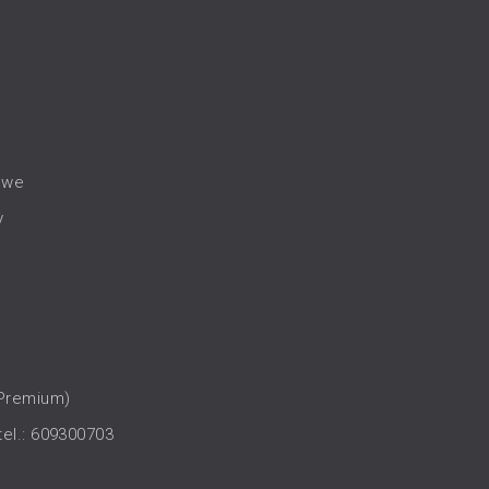
owe
y
(Premium)
tel.: 609300703