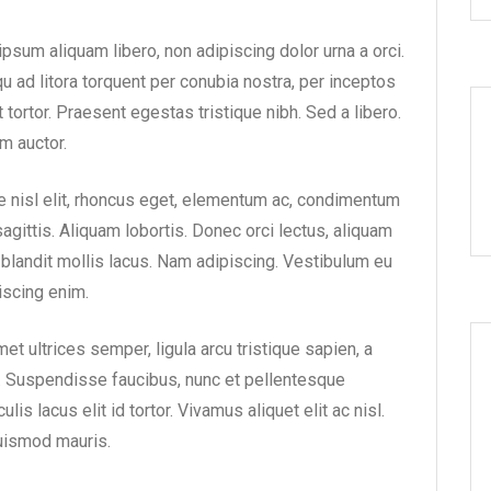
ipsum aliquam libero, non adipiscing dolor urna a orci.
qu ad litora torquent per conubia nostra, per inceptos
ortor. Praesent egestas tristique nibh. Sed a libero.
m auctor.
 nisl elit, rhoncus eget, elementum ac, condimentum
sagittis. Aliquam lobortis. Donec orci lectus, aliquam
r blandit mollis lacus. Nam adipiscing. Vestibulum eu
iscing enim.
met ultrices semper, ligula arcu tristique sapien, a
. Suspendisse faucibus, nunc et pellentesque
ulis lacus elit id tortor. Vivamus aliquet elit ac nisl.
uismod mauris.