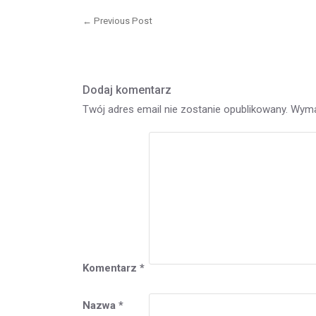
Nawigacja
wpisu
← Previous Post
Previous
post:
Dodaj komentarz
Twój adres email nie zostanie opublikowany.
Wyma
Komentarz
*
Nazwa
*