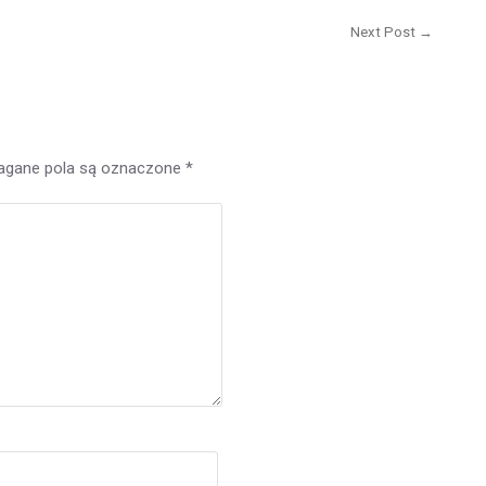
Next Post →
Next
post:
gane pola są oznaczone
*