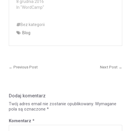
8 grudnia 2016
In "WordCamp"
Bez kategorii
Blog
Nawigacja
wpisu
← Previous Post
Next Post →
Previous
Next
post:
post
Dodaj komentarz
Twój adres email nie zostanie opublikowany.
Wymagane
pola są oznaczone
*
Komentarz
*