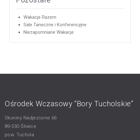
Pozostałe
Wakacje Razem
Sale Taneczne i Konferencyjne
Niezapomniane Wakacje
Ośrodek Wczasowy “Bory Tucholskie”
Okoniny Nadjeziorne 66
89-530 Śliwice
pow. Tuchola