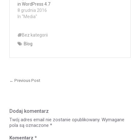
in WordPress 4.7
8 grudnia 2016
In "Media"
Bez kategorii
Blog
Nawigacja
wpisu
← Previous Post
Previous
post:
Dodaj komentarz
Twój adres email nie zostanie opublikowany.
Wymagane
pola są oznaczone
*
Komentarz
*