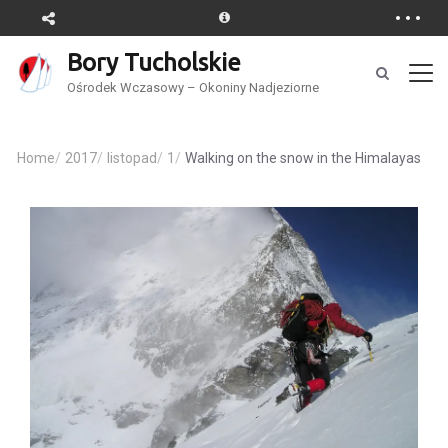
Bory Tucholskie
Ośrodek Wczasowy – Okoniny Nadjeziorne
Home
/
2017
/
listopad
/
1
/
Walking on the snow in the Himalayas